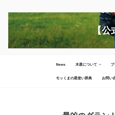
コ
ン
テ
ン
【公
ツ
へ
ス
キ
ッ
News
木星について
ブ
プ
モッくまの星使い辞典
お問い