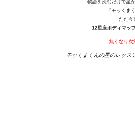
物語を読むだけで星
『モッくま
ただ今
12星座ボディマッ
無くなり次
モッくまくんの星のレッス