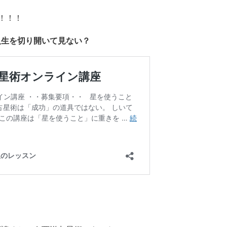
！！！
人生を切り開いて見ない？