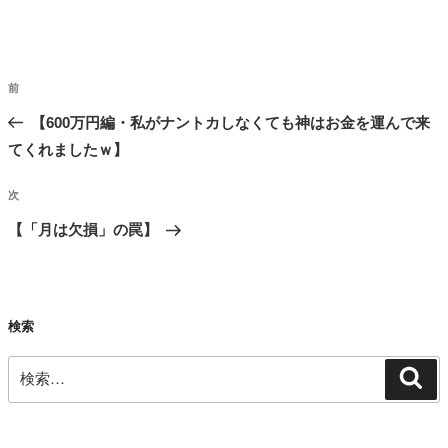
投
前
前
稿
の
【600万円編・私がナントカしなくても神はお金を運んで来
ナ
投
てくれましたｗ】
ビ
稿
ゲ
次
次
ー
の
【「月は欠損」の罠】
シ
投
ョ
稿
ン
検索
検
検
索
索: