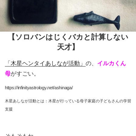
【ソロバンはじくバカと計算しない
天才】
「木星ヘンタイあしなが活動」
の、
イルカくん
母
がすごい。
https://infinityastrology.net/ashinaga/
木星あしなが活動とは：木星が行っている母子家庭の子どもさんの学習
支援