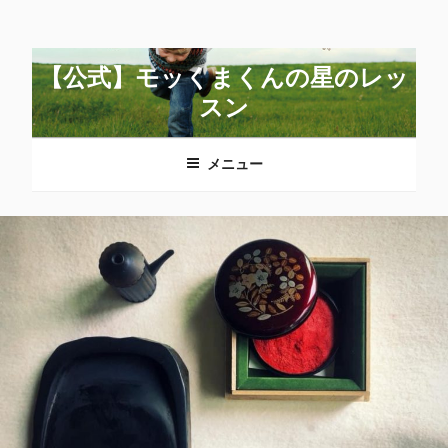
コ
ン
テ
【公式】モッくまくんの星のレッ
ン
スン
ツ
へ
メニュー
ス
キ
ッ
プ