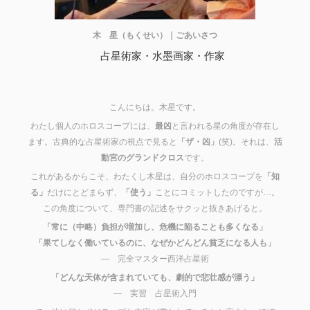
木 星（もくせい）｜ごあいさつ
占星術家・水墨画家・作家
こんにちは。木星です。
わたし個人のホロスコープには、
最凶
と言われる星の角度が存在し
ます。古典的な占星術家の視点で見ると
「ザ・凶」
(笑)。それは、
活
動宮のグランドクロス
です。
これがあるからこそ、わたくし木星は、自分のホロスコープを
「知
る」
だけにとどまらず、
「使う」
ことにコミットしたのですが…。
この角度について、専門書の記述をサクッと抜きあげると。
「常に（中略）負担が増加し、危機に陥ることも多くなる」
「果てしなく働いているのに、なぜかどんどん貧乏になる人も」
― 完全マスター西洋占星術
「どんな天体が含まれていても、劇的で悲壮感が漂う」
― 実習 占星術入門