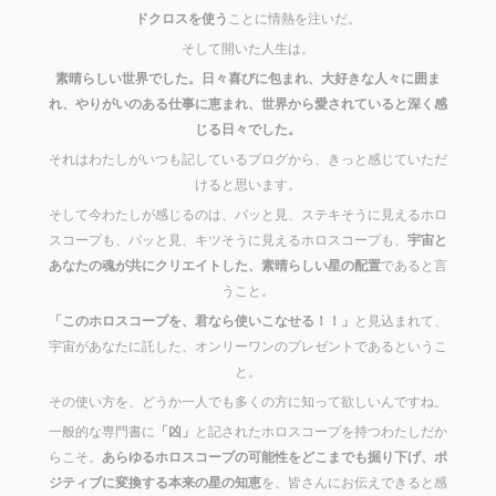
ドクロスを使う
ことに情熱を注いだ。
そして開いた人生は。
素晴らしい世界でした。日々喜びに包まれ、大好きな人々に囲ま
れ、やりがいのある仕事に恵まれ、世界から愛されていると深く感
じる日々でした。
それはわたしがいつも記しているブログから、きっと感じていただ
けると思います。
そして今わたしが感じるのは、パッと見、ステキそうに見えるホロ
スコープも、パッと見、キツそうに見えるホロスコープも、
宇宙と
あなたの魂が共にクリエイトした、素晴らしい星の配置
であると言
うこと。
「このホロスコープを、君なら使いこなせる！！」
と見込まれて、
宇宙があなたに託した、オンリーワンのプレゼントであるというこ
と。
その使い方を、どうか一人でも多くの方に知って欲しいんですね。
一般的な専門書に
「凶」
と記されたホロスコープを持つわたしだか
らこそ。
あらゆるホロスコープの可能性をどこまでも掘り下げ、ポ
ジティブに変換する本来の星の知恵
を、皆さんにお伝えできると感