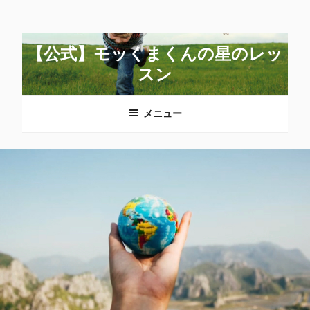
コ
ン
テ
【公式】モッくまくんの星のレッ
ン
スン
ツ
へ
メニュー
ス
キ
ッ
プ