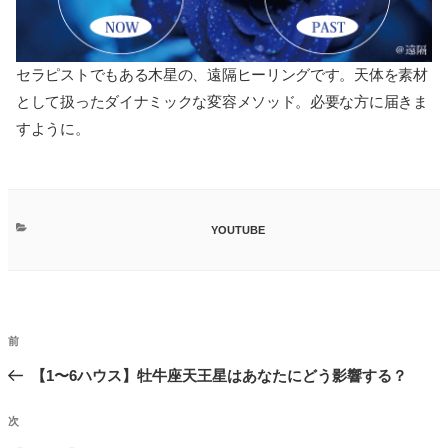
セラピストでもある木星の、遠隔ヒーリングです。天体を素材
として扱ったダイナミックな変容メソッド。必要な方に届きま
すように。
カ
YOUTUBE
テ
ゴ
リ
ー
投
前
前
稿
の
【1〜6ハウス】牡牛座天王星はあなたにどう影響する？
ナ
投
ビ
次
次
稿
ゲ