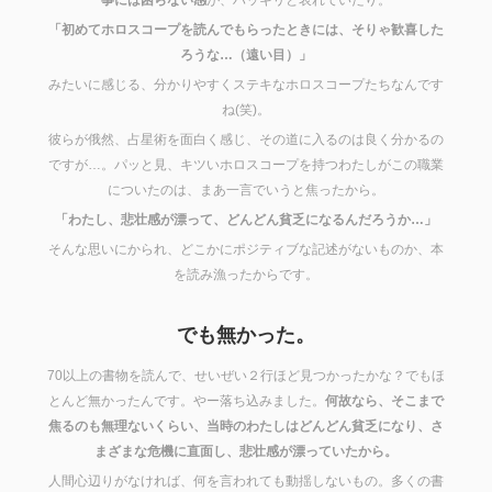
「初めてホロスコープを読んでもらったときには、そりゃ歓喜した
ろうな…（遠い目）」
みたいに感じる、分かりやすくステキなホロスコープたちなんです
ね(笑)。
彼らが俄然、占星術を面白く感じ、その道に入るのは良く分かるの
ですが…。パッと見、キツいホロスコープを持つわたしがこの職業
についたのは、まあ一言でいうと焦ったから。
「わたし、悲壮感が漂って、どんどん貧乏になるんだろうか…」
そんな思いにかられ、どこかにポジティブな記述がないものか、本
を読み漁ったからです。
でも無かった。
70以上の書物を読んで、せいぜい２行ほど見つかったかな？でもほ
とんど無かったんです。やー落ち込みました。
何故なら、そこまで
焦るのも無理ないくらい、当時のわたしはどんどん貧乏になり、さ
まざまな危機に直面し、悲壮感が漂っていたから。
人間心辺りがなければ、何を言われても動揺しないもの。多くの書