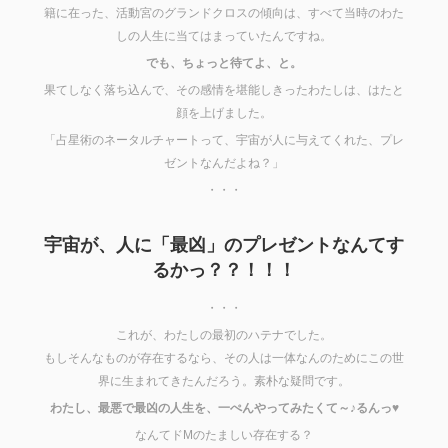
籍に在った、活動宮のグランドクロスの傾向は、すべて当時のわた
しの人生に当てはまっていたんですね。
でも、ちょっと待てよ、と。
果てしなく落ち込んで、その感情を堪能しきったわたしは、はたと
顔を上げました。
「占星術のネータルチャートって、宇宙が人に与えてくれた、プレ
ゼントなんだよね？」
・・・
宇宙が、人に「最凶」のプレゼントなんてす
るかっ？？！！！
・・・
これが、わたしの最初のハテナでした。
もしそんなものが存在するなら、その人は一体なんのためにこの世
界に生まれてきたんだろう。素朴な疑問です。
わたし、最悪で最凶の人生を、一ぺんやってみたくて～♪るんっ♥
なんてドMのたましい存在する？