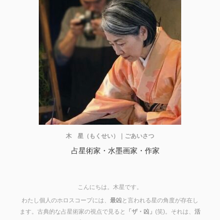
木 星（もくせい）｜ごあいさつ
占星術家・水墨画家・作家
こんにちは。木星です。
わたし個人のホロスコープには、
最凶
と言われる星の角度が存在し
ます。古典的な占星術家の視点で見ると
「ザ・凶」
(笑)。それは、
活