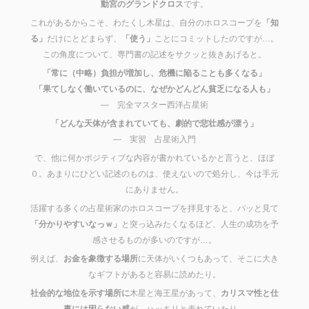
動宮のグランドクロス
です。
これがあるからこそ、わたくし木星は、自分のホロスコープを
「知
る」
だけにとどまらず、
「使う」
ことにコミットしたのですが…。
この角度について、専門書の記述をサクッと抜きあげると。
「常に（中略）負担が増加し、危機に陥ることも多くなる」
「果てしなく働いているのに、なぜかどんどん貧乏になる人も」
― 完全マスター西洋占星術
「どんな天体が含まれていても、劇的で悲壮感が漂う」
― 実習 占星術入門
で、他に何かポジティブな内容が書かれているかと言うと、ほぼ
０。あまりにひどい記述のものは、使えないので処分し、今は手元
にありません。
活躍する多くの占星術家のホロスコープを拝見すると、パッと見て
「分かりやすいなっｗ」
と突っ込みたくなるほど、人生の成功を予
感させるものが多いのですが…。
例えば、
お金を象徴する場所
に天体がいくつもあって、そこに大き
なギフトがあると容易に読めたり。
社会的な地位を示す場所に
木星と海王星があって、
カリスマ性と仕
事には困らない感
が、ハッキリと表れていたり。