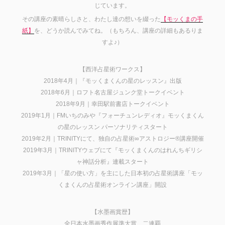
じています。
その講座の素晴らしさと、わたし達の想いを綴った
【モッくまの手
紙】
を、どうか読んでみてね。（もちろん、講座の詳細もあるりま
すよ♪）
【西洋占星術ワークス】
2018年4月｜『モッくまくんの星のレッスン』出版
2018年6月｜ロフト名古屋ジュンク堂トークイベント
2018年9月｜幸田駅前書店トークイベント
2019年1月｜FMいちのみや『フォーチュンレディオ』モッくまくん
の星のレッスン パーソナリティスタート
2019年2月｜TRINITYにて、独自の占星術∞アストロジー®講座開催
2019年3月｜TRINITYウェブにて『モッくまくんのはれんちギリシ
ャ神話分析』連載スタート
2019年3月｜「星の使い方」を主にした日本初の占星術講座「モッ
くまくんの占星術オンライン講座」開設
【水墨画賞歴】
全日本水墨画秀作展準大賞、二連覇