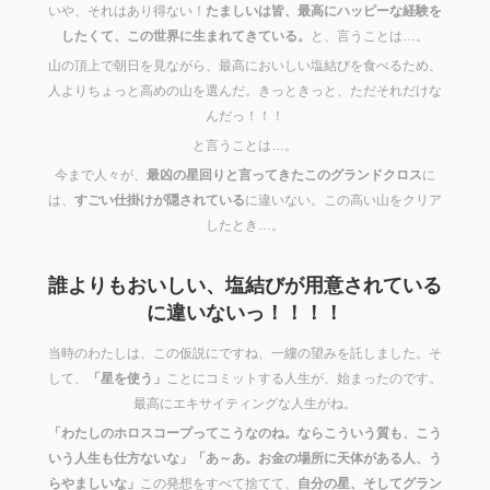
いや、それはあり得ない！
たましいは皆、最高にハッピーな経験を
したくて、この世界に生まれてきている。
と、言うことは…。
山の頂上で朝日を見ながら、最高においしい塩結びを食べるため、
人よりちょっと高めの山を選んだ。きっときっと、ただそれだけな
んだっ！！！
と言うことは…。
今まで人々が、
最凶の星回りと言ってきたこのグランドクロス
に
は、
すごい仕掛けが隠されている
に違いない。この高い山をクリア
したとき…。
誰よりもおいしい、塩結びが用意されている
に違いないっ！！！！
当時のわたしは、この仮説にですね、一縷の望みを託しました。そ
して、
「星を使う」
ことにコミットする人生が、始まったのです。
最高にエキサイティングな人生がね。
「わたしのホロスコープってこうなのね。ならこういう質も、こう
いう人生も仕方ないな」「あ～あ。お金の場所に天体がある人、う
らやましいな」
この発想をすべて捨てて、
自分の星、そしてグラン