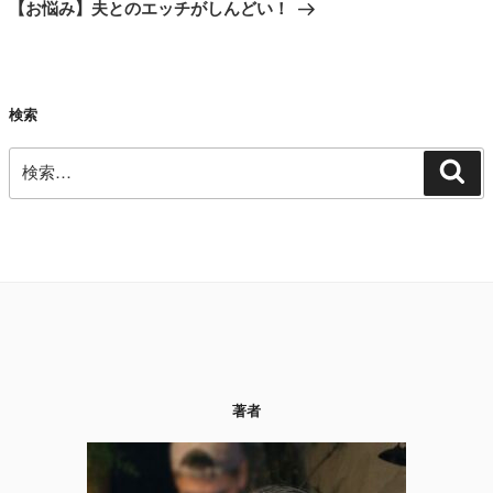
の
【お悩み】夫とのエッチがしんどい！
ー
投
シ
稿
ョ
ン
検索
検
検
索
索:
著者