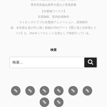
雪舟美術協会展準大賞など受賞多数
【水墨画ワークス】
京屋旅館、室内絵画制作
ライオンズクラブの水墨画アニメーション、原画制作
他、女性器を花の中に描く祝福のYoniアート【墨と花と女性器とリ
リス】も、line＠シークレット企画として時折行っている。
検索
検
検
索
索:
News
木
ブ
本
西
ホ
星
ロ
を
洋
ロ
モ
お
に
グ
買
占
ス