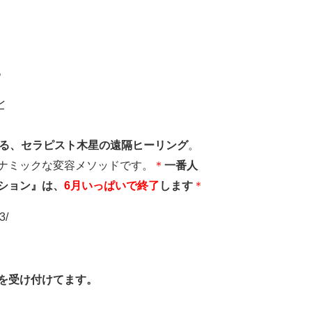
。
ン
誇る、セラピスト木星の遠隔ヒーリング
。
ナミックな変容メソッドです。
＊
一番人
ション』は、
6月いっぱいで終了
します
＊
3/
を受け付けてます。