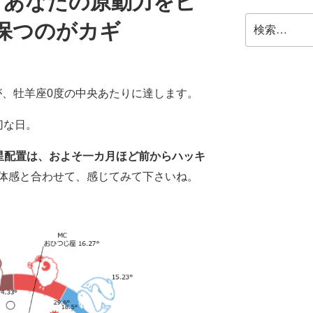
分】あなたの原動力をピ
検
保つのがカギ
索:
、牡羊座0度の中央あたりに達します。
切な日。
の星配置は、およそ一カ月ほど前からハッキ
体感と合わせて、感じてみて下さいね。