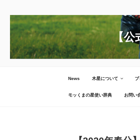
コ
ン
テ
ン
【公
ツ
へ
ス
キ
ッ
News
木星について
ブ
プ
モッくまの星使い辞典
お問い